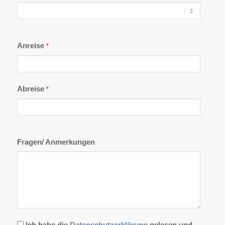
Anreise
*
Abreise
*
Fragen/ Anmerkungen
Datenschutz
Ich habe die
Datenschutzerklärung
gelesen und